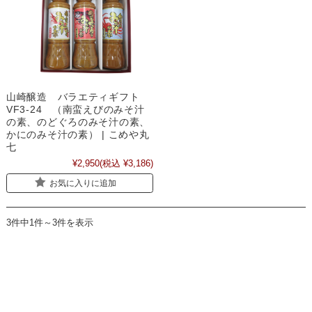
山崎醸造 バラエティギフト
VF3-24 （南蛮えびのみそ汁
の素、のどぐろのみそ汁の素、
かにのみそ汁の素） | こめや丸
七
¥2,950
(税込 ¥3,186)
お気に入りに追加
3件中1件～3件を表示