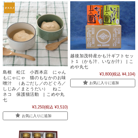
越後加茂特産かも汁ギフトセッ
ト１（かも汁、いなか汁） | こ
めや丸七
島根 松江 小西本店 にゃん
¥3,800
(税込 ¥4,104)
もにゃにゃ 猫のもなかのお味
噌汁 （あごだし／のどぐろ／
お気に入りに追加
しじみ／まとうだい） ねこ
ネコ 保護猫活動 | こめや丸
七
¥3,250
(税込 ¥3,510)
お気に入りに追加