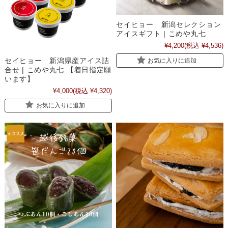
セイヒョー 新潟セレクション
アイスギフト | こめや丸七
¥4,200
(税込 ¥4,536)
セイヒョー 新潟県産アイス詰
お気に入りに追加
合せ | こめや丸七 【着日指定願
います】
¥4,000
(税込 ¥4,320)
お気に入りに追加