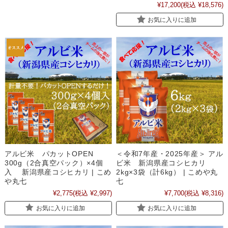
¥17,200
(税込 ¥18,576)
お気に入りに追加
アルビ米 パカットOPEN
＜令和7年産・2025年産＞ アル
300g（2合真空パック）×4個
ビ米 新潟県産コシヒカリ
入 新潟県産コシヒカリ | こめ
2kg×3袋（計6kg） | こめや丸
や丸七
七
¥2,775
(税込 ¥2,997)
¥7,700
(税込 ¥8,316)
お気に入りに追加
お気に入りに追加