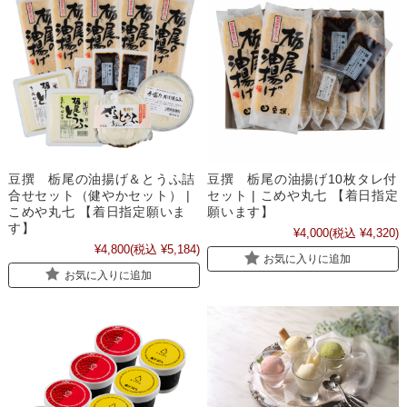
豆撰 栃尾の油揚げ＆とうふ詰
豆撰 栃尾の油揚げ10枚タレ付
合せセット（健やかセット） |
セット | こめや丸七 【着日指定
こめや丸七 【着日指定願いま
願います】
す】
¥4,000
(税込 ¥4,320)
¥4,800
(税込 ¥5,184)
お気に入りに追加
お気に入りに追加