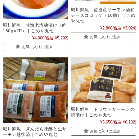
堀川鮮魚 佐渡産サーモン酒粕
チーズコロッケ（10個） | こめ
や丸七
堀川鮮魚 甘海老塩麹漬け（約
¥2,800
(税込 ¥3,024)
150g×2P） | こめや丸七
お気に入りに追加
¥4,900
(税込 ¥5,292)
お気に入りに追加
堀川鮮魚 トラウトサーモンの
焼漬け | こめや丸七
¥5,650
(税込 ¥6,102)
堀川鮮魚 ぎんだら味醂と生サ
お気に入りに追加
ーモン越後漬 | こめや丸七