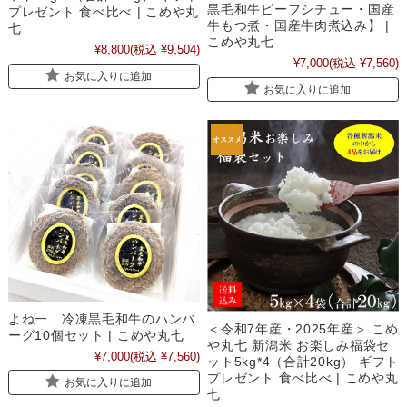
黒毛和牛ビーフシチュー・国産
プレゼント 食べ比べ | こめや丸
牛もつ煮・国産牛肉煮込み】 |
七
こめや丸七
¥8,800
(税込 ¥9,504)
¥7,000
(税込 ¥7,560)
お気に入りに追加
お気に入りに追加
よね一 冷凍黒毛和牛のハンバ
＜令和7年産・2025年産＞ こめ
ーグ10個セット | こめや丸七
や丸七 新潟米 お楽しみ福袋セ
¥7,000
(税込 ¥7,560)
ット5kg*4（合計20kg） ギフト
プレゼント 食べ比べ | こめや丸
お気に入りに追加
七