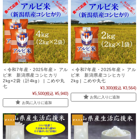
＜令和7年産・2025年産＞ アル
＜令和7年産・2025年産＞ アル
ビ米 新潟県産コシヒカリ
ビ米 新潟県産コシヒカリ
2kg×2袋（計4kg） | こめや丸
2kg | こめや丸七
七
¥3,300
(税込 ¥3,564)
¥5,500
(税込 ¥5,940)
お気に入りに追加
お気に入りに追加