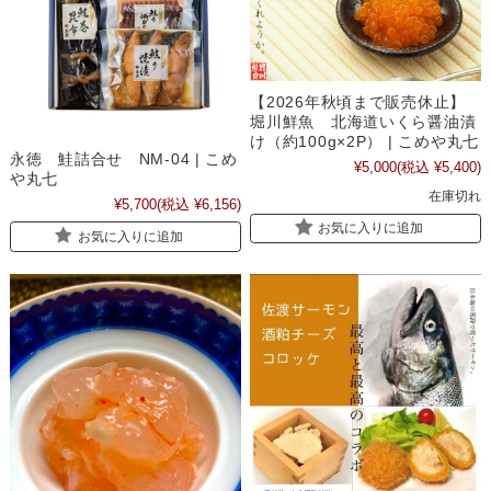
【2026年秋頃まで販売休止】
堀川鮮魚 北海道いくら醤油漬
け（約100g×2P） | こめや丸七
永徳 鮭詰合せ NM-04 | こめ
¥5,000
(税込 ¥5,400)
や丸七
在庫切れ
¥5,700
(税込 ¥6,156)
お気に入りに追加
お気に入りに追加