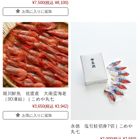
¥7,500
(税込 ¥8,100)
お気に入りに追加
堀川鮮魚 佐渡産 大南蛮海老
（3D凍結） | こめや丸七
¥3,650
(税込 ¥3,942)
お気に入りに追加
永徳 塩引鮭切身7切 | こめや
丸七
¥7,000
(税込 ¥7,560)