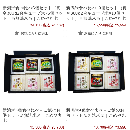
新潟米食べ比べ6個セット（真
新潟米食べ比べ10個セット（真
空300g2合キューブ米×6個セッ
空300g2合キューブ米×10個セ
ト）※無洗米※ | こめや丸七
ット）※無洗米※ | こめや丸七
¥4,150
(税込 ¥4,482)
¥5,550
(税込 ¥5,994)
お気に入りに追加
お気に入りに追加
新潟米3種食べ比べ＋ご飯のお
新潟米4種食べ比べ＋ご飯のお
供セット※無洗米※ | こめや丸
供セット※無洗米※ | こめや丸
七
七
¥3,500
(税込 ¥3,780)
¥3,700
(税込 ¥3,996)