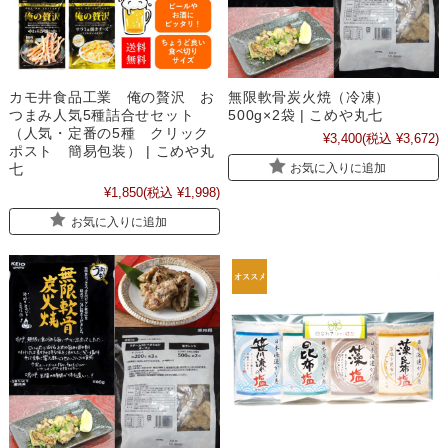
カモ井食品工業 俺の贅沢 お
無限軟骨炭火焼（冷凍）
つまみ人気5種詰合せセット
500g×2袋 | こめや丸七
（人気・定番の5種 クリック
¥3,400
(税込 ¥3,672)
ポスト 簡易包装） | こめや丸
お気に入りに追加
七
¥1,850
(税込 ¥1,998)
お気に入りに追加