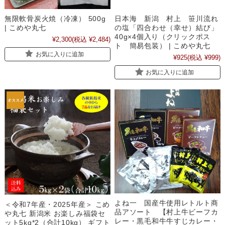
無限軟骨炭火焼（冷凍） 500g
日本海 新潟 村上 笹川流れ
| こめや丸七
の塩「四合わせ（幸せ）結び」
40g×4個入り（クリックポス
¥2,300
(税込 ¥2,484)
ト 簡易包装） | こめや丸七
お気に入りに追加
¥925
(税込 ¥999)
お気に入りに追加
よね一 国産牛使用レトルト商
＜令和7年産・2025年産＞ こめ
品アソート 【村上牛ビーフカ
や丸七 新潟米 お楽しみ福袋セ
レー・黒毛和牛牛すじカレー・
ット5kg*2（合計10kg） ギフト