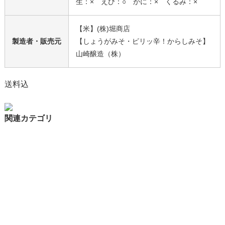
生：× えび：○ かに：× くるみ：×
【米】(株)堀商店
製造者・販売元
【しょうがみそ・ピリッ辛！からしみそ】
山崎醸造（株）
送料込