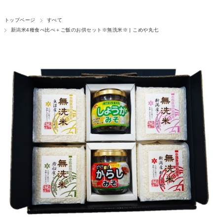
トップページ
すべて
新潟米4種食べ比べ＋ご飯のお供セット※無洗米※ | こめや丸七