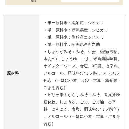
・単一原料米：魚沼産コシヒカリ
・単一原料米：新潟県産コシヒカリ
・単一原料米：岩船産コシヒカリ
・単一原料米：新潟県産新之助
・しょうがみそ：みそ、生姜、糖類(砂糖、
水あめ)、しょうゆ、ごま、米発酵調味料、
オイスターソース、食塩、XO醤、香辛料、
原材料
アルコール、調味料(アミノ酸)、カラメル
色素 （一部に小麦・えび・大豆・魚介類・
ごまを含む）
・ピリッ辛！からしみそ：みそ、還元澱粉
糖化物、しょうゆ、ごま、ごま油、香辛
料、にんにく、食塩、調味料(アミノ酸等)
、アルコール（一部に小麦・大豆・ごまを
含む）