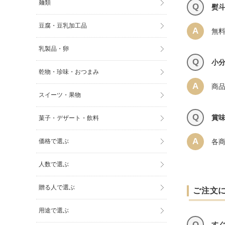
麺類
Q
熨
豆腐・豆乳加工品
A
無
乳製品・卵
Q
小
乾物・珍味・おつまみ
A
商
スイーツ・果物
Q
賞
菓子・デザート・飲料
A
各
価格で選ぶ
人数で選ぶ
贈る人で選ぶ
ご注文
用途で選ぶ
Q
す