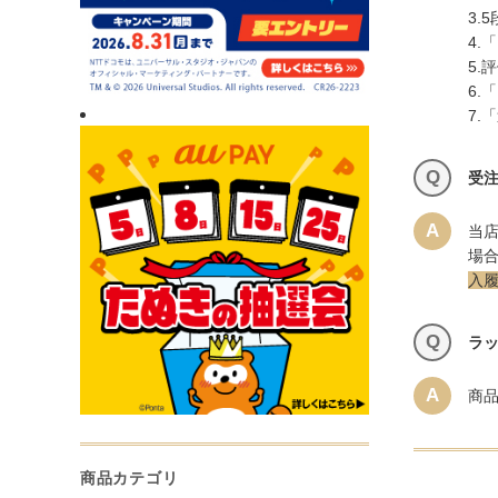
3.
5
4.
「
5.
評
6.
「
7.
「
Q
受
A
当
場
入
Q
ラ
A
商
商品カテゴリ