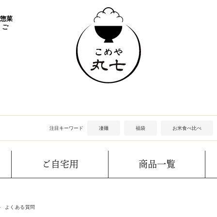
 惣菜
 ご
注目キーワード
凄麺
福袋
お米食べ比べ
ご自宅用
商品一覧
よくある質問