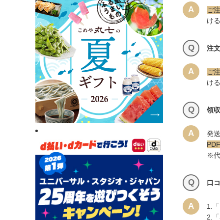
A
ご
け
Q
注
A
ご
け
Q
領
A
発
P
※
Q
口
A
1.
「
2.
「