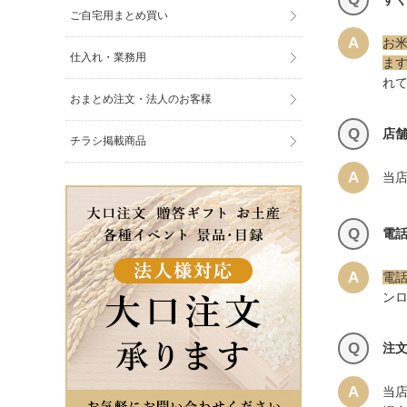
ご自宅用まとめ買い
A
お
仕入れ・業務用
ま
れ
おまとめ注文・法人のお客様
Q
店
チラシ掲載商品
A
当
Q
電話
A
電
ンロ
Q
注
A
当