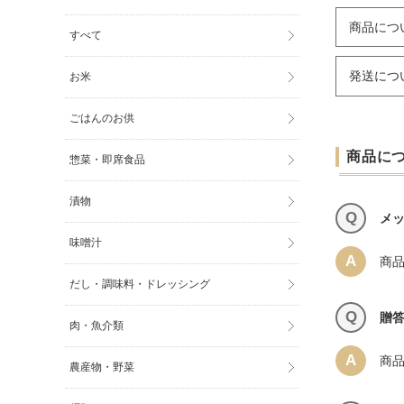
商品につ
すべて
発送につ
お米
ごはんのお供
商品に
惣菜・即席食品
漬物
Q
メ
味噌汁
A
商
だし・調味料・ドレッシング
Q
贈
肉・魚介類
A
商
農産物・野菜