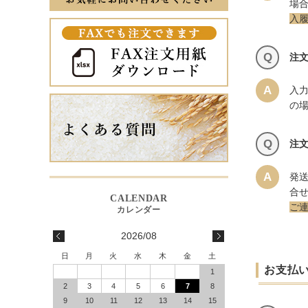
場
入
Q
注
A
入
の
Q
注
A
発
合
ご
2026/08
日
月
火
水
木
金
土
お支払
1
2
3
4
5
6
7
8
9
10
11
12
13
14
15