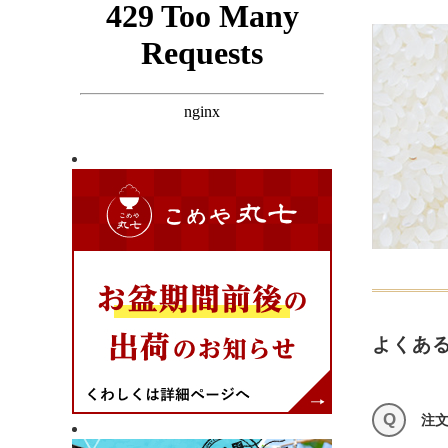
よくあ
Q
注