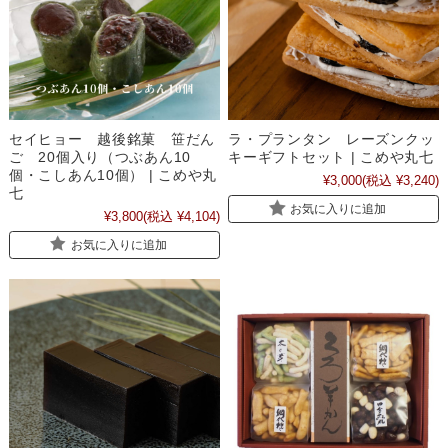
セイヒョー 越後銘菓 笹だん
ラ・プランタン レーズンクッ
ご 20個入り（つぶあん10
キーギフトセット | こめや丸七
個・こしあん10個） | こめや丸
¥3,000
(税込 ¥3,240)
七
お気に入りに追加
¥3,800
(税込 ¥4,104)
お気に入りに追加