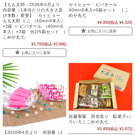
【もも太郎：2026年4月より
セイヒョー ビバオール
内容量（1本当たりの大きさ及
40ml×6本入×5箱セット | こ
び本数）変更】 セイヒョー
めや丸七
もも太郎 ミニ （50ml×8本入）
¥4,000
(税込 ¥4,320)
×2箱 ＋ ビバオール （40ml×6
お気に入りに追加
本入）×3箱 合計5箱セット |
こめや丸七
¥3,700
(税込 ¥3,996)
お気に入りに追加
佐藤製菓 田舎造り 駄菓子い
ろいろ | こめや丸七
¥3,400
(税込 ¥3,672)
【2026年4月より 内容量（1