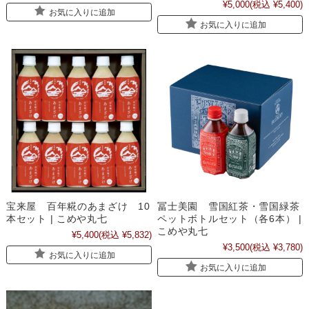
¥5,000
(税込 ¥5,400)
お気に入りに追加
お気に入りに追加
宝来屋 百年糀のあまざけ 10
冨士美園 雪国紅茶・雪国緑茶
本セット | こめや丸七
ペットボトルセット（各6本） |
こめや丸七
¥5,400
(税込 ¥5,832)
¥3,500
(税込 ¥3,780)
お気に入りに追加
お気に入りに追加