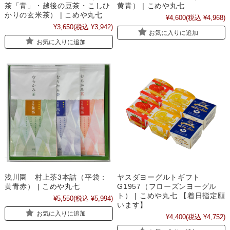
茶「青」・越後の豆茶・こしひ
黄青） | こめや丸七
かりの玄米茶） | こめや丸七
¥4,600
(税込 ¥4,968)
¥3,650
(税込 ¥3,942)
お気に入りに追加
お気に入りに追加
浅川園 村上茶3本詰（平袋：
ヤスダヨーグルトギフト
黄青赤） | こめや丸七
G1957（フローズンヨーグル
ト） | こめや丸七 【着日指定願
¥5,550
(税込 ¥5,994)
います】
お気に入りに追加
¥4,400
(税込 ¥4,752)