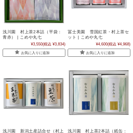
浅川園 村上茶2本詰（平袋：
冨士美園 雪国紅茶・村上茶セ
青赤） | こめや丸七
ット | こめや丸七
¥3,550
(税込 ¥3,834)
¥4,600
(税込 ¥4,968)
お気に入りに追加
お気に入りに追加
浅川園 新潟土産詰合せ（村上
浅川園 村上茶2本詰（紙缶：