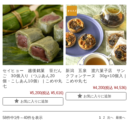
セイヒョー 越後銘菓 笹だん
新潟 五泉 渡六菓子店 サン
ご 30個入り（つぶあん20
クフォンテーヌ 30g×10個入 |
個・こしあん10個） | こめや丸
こめや丸七
七
¥4,200
(税込 ¥4,536)
¥5,200
(税込 ¥5,616)
お気に入りに追加
お気に入りに追加
58件中1件～40件を表示
1
2
次へ
最後へ