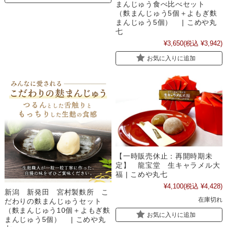
まんじゅう食べ比べセット
（麩まんじゅう5個＋よもぎ麩
まんじゅう5個） | こめや丸
七
¥3,650
(税込 ¥3,942)
お気に入りに追加
【一時販売休止：再開時期未
定】 龍宝堂 生キャラメル大
福 | こめや丸七
¥4,100
(税込 ¥4,428)
新潟 新発田 宮村製麩所 こ
在庫切れ
だわりの麩まんじゅうセット
（麩まんじゅう10個＋よもぎ麩
お気に入りに追加
まんじゅう5個） | こめや丸