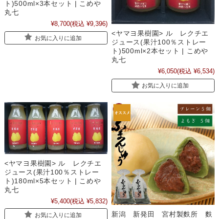
ト)500ml×3本セット | こめや
丸七
¥8,700
(税込 ¥9,396)
<ヤマヨ果樹園> ル レクチエ
お気に入りに追加
ジュース(果汁100％ストレー
ト)500ml×2本セット | こめや
丸七
¥6,050
(税込 ¥6,534)
お気に入りに追加
<ヤマヨ果樹園> ル レクチエ
ジュース(果汁100％ストレー
ト)180ml×5本セット | こめや
丸七
¥5,400
(税込 ¥5,832)
新潟 新発田 宮村製麩所 麩
お気に入りに追加