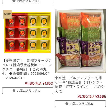
お気に入りに追加
【夏季限定】 新潟フルーツジ
ュレ（新潟県産越後姫・ル レ
クチエ 各6個） | こめや丸
七 ◆販売期間：2026/06/04
東京堂 グルテンフリー お米
～2026/08/16
ケーキ4種詰合せ（オレンジ・
¥4,500
(税込 ¥4,860)
抹茶・紅茶・ワイン） | こめや
お気に入りに追加
丸七
¥3,350
(税込 ¥3,618)
お気に入りに追加