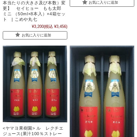
本当たりの大きさ及び本数）変
お気に入りに追加
更】 セイヒョー もも太郎
ミニ （50ml×8本入）×4箱セッ
ト | こめや丸七
¥3,200
(税込 ¥3,456)
お気に入りに追加
<ヤマヨ果樹園> ル レクチエ
ジュース(果汁100％ストレー