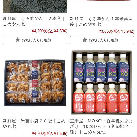
新野屋 くろ羊かん ２本入 |
新野屋 くろ羊かん１本米菓４
こめや丸七
袋 | こめや丸七
¥4,200
(税込 ¥4,536)
¥3,650
(税込 ¥3,942)
お気に入りに追加
お気に入りに追加
新野屋 米菓小袋２０袋 | こめ
宝来屋 MOKO・百年糀のあま
や丸七
ざけ 10本セット（各5本×2
種） | こめや丸七
¥4,200
(税込 ¥4,536)