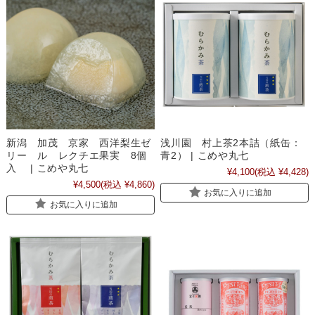
新潟 加茂 京家 西洋梨生ゼ
浅川園 村上茶2本詰（紙缶：
リー ル レクチエ果実 8個
青2） | こめや丸七
入 | こめや丸七
¥4,100
(税込 ¥4,428)
¥4,500
(税込 ¥4,860)
お気に入りに追加
お気に入りに追加