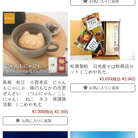
お気に入りに追加
松屋製粉 日光産そば粉商品セ
ット | こめや丸七
¥3,650
(税込 ¥3,942)
島根 松江 小西本店 にゃん
もにゃにゃ 猫のもなかの出雲
お気に入りに追加
ぜんざい （つぶにゃん／こし
にゃん） ねこ ネコ 保護猫
活動 | こめや丸七
¥2,000
(税込 ¥2,160)
お気に入りに追加