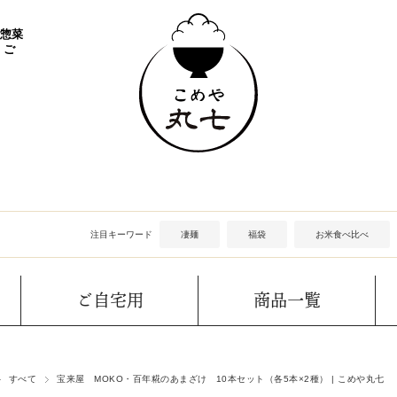
 惣菜
 ご
注目キーワード
凄麺
福袋
お米食べ比べ
ご自宅用
商品一覧
すべて
宝来屋 MOKO・百年糀のあまざけ 10本セット（各5本×2種） | こめや丸七