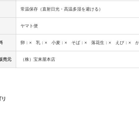
常温保存（直射日光・高温多湿を避ける）
ヤマト便
料
卵：× 乳：× 小麦：× そば：× 落花生：× えび：× 
販売元
（株）宝来屋本店