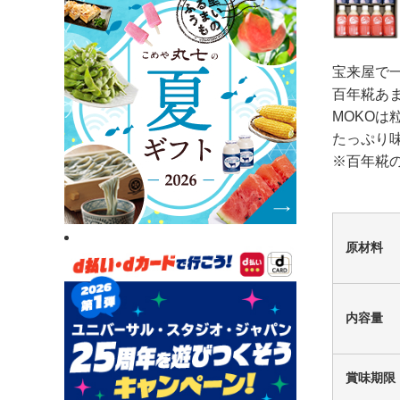
宝来屋で
百年糀あ
MOKO
たっぷり味
※百年糀
原材料
内容量
賞味期限