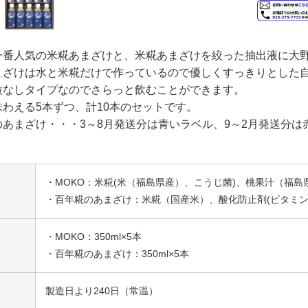
一番人気の米糀あまざけと、米糀あまざけを絞った抽出液に大野
まざけは水と米糀だけで作っているので優しくすっきりとした
は粒なしタイプなのでさらっと飲むことができます。
わえる5本ずつ、計10本のセットです。
のあまざけ・・・3～8月発送分は青いラベル、9～2月発送分は
・MOKO：米糀(米（福島県産）、こうじ菌)、桃果汁（福
・百年糀のあまざけ：米糀（国産米）、酸化防止剤(ビタミン
・MOKO：350ml×5本
・百年糀のあまざけ：350ml×5本
製造日より240日（常温）