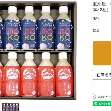
宝来屋 
本×2種）
価格:
数量:
返品につ