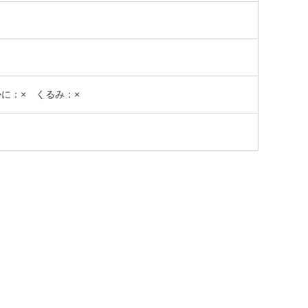
かに：× くるみ：×