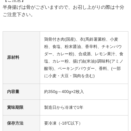
半身揚げは骨がございますので、お召し上がりの際は十分
ご注意下さい。
鶏骨付き肉(国産)、衣(馬鈴薯澱粉、小麦
粉、食塩、粉末醤油、香辛料、チキンパウ
ダー、カレー粉)、合成酒、レモン果汁、食
原材料
塩、カレー粉、揚げ油(米油)/調味料(アミノ
酸等)、ベーキングパウダー、香料、(一部
に小麦・大豆・鶏肉を含む)
内容量
約350g～400g×2枚入
賞味期限
製造日から冷凍で1年
保存方法
要冷凍（-18℃以下）