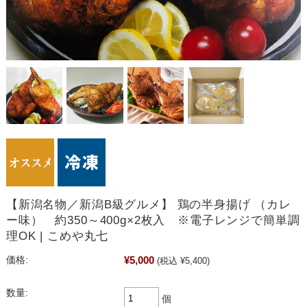
【新潟名物／新潟B級グルメ】 鶏の半身揚げ （カレ
ー味） 約350～400g×2枚入 ※電子レンジで簡単調
理OK | こめや丸七
¥5,000
価格:
(税込 ¥5,400)
数量:
個