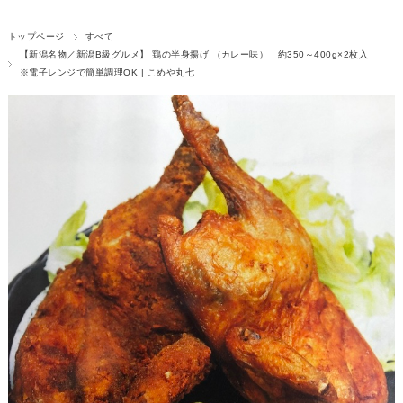
トップページ
すべて
【新潟名物／新潟B級グルメ】 鶏の半身揚げ （カレー味） 約350～400g×2枚入
※電子レンジで簡単調理OK | こめや丸七