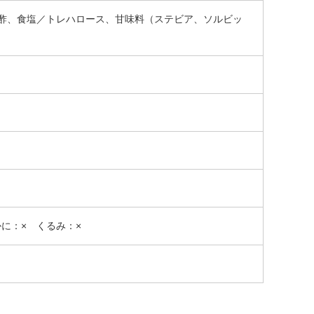
酢、食塩／トレハロース、甘味料（ステビア、ソルビッ
かに：× くるみ：×