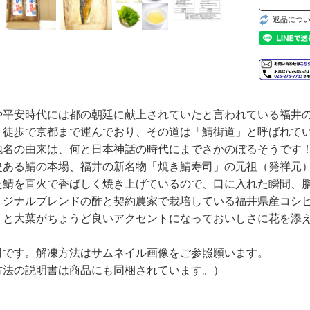
返品につ
や平安時代には都の朝廷に献上されていたと言われている福井
、徒歩で京都まで運んでおり、その道は「鯖街道」と呼ばれて
地名の由来は、何と日本神話の時代にまでさかのぼるそうです
史ある鯖の本場、福井の新名物「焼き鯖寿司」の元祖（発祥元
た鯖を直火で香ばしく焼き上げているので、口に入れた瞬間、
リジナルブレンドの酢と契約農家で栽培している福井県産コシ
リと大葉がちょうど良いアクセントになっておいしさに花を添
司です。解凍方法はサムネイル画像をご参照願います。
法の説明書は商品にも同梱されています。）