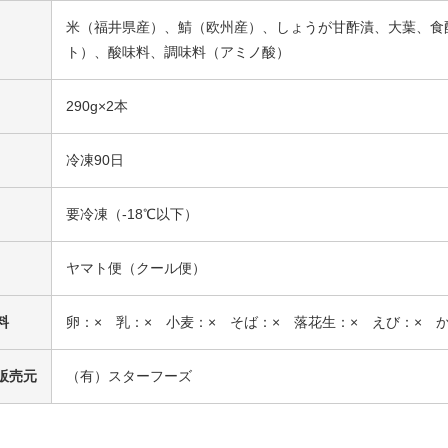
米（福井県産）、鯖（欧州産）、しょうが甘酢漬、大葉、食
ト）、酸味料、調味料（アミノ酸）
290g×2本
冷凍90日
要冷凍（-18℃以下）
ヤマト便（クール便）
料
卵：× 乳：× 小麦：× そば：× 落花生：× えび：× 
販売元
（有）スターフーズ