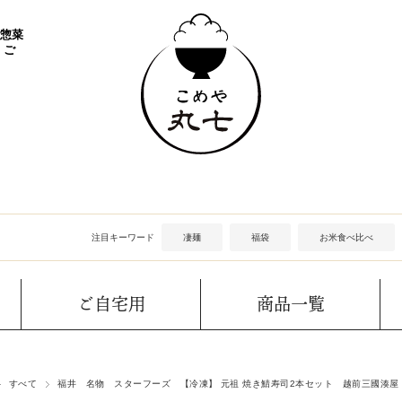
 惣菜
 ご
注目キーワード
凄麺
福袋
お米食べ比べ
ご自宅用
商品一覧
すべて
福井 名物 スターフーズ 【冷凍】 元祖 焼き鯖寿司2本セット 越前三國湊屋 