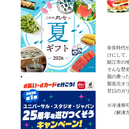
奈良時代
けにして
鯖江市の
そんな歴
脂の乗っ
製造元オ
甘口のガ
※冷凍寿
（解凍方