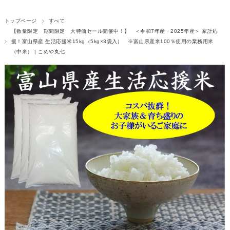
トップページ
すべて
【数量限定 期間限定 大特価セール開催中！】 ＜令和7年産・2025年産＞ 家計応
援！富山県産 生活応援米15kg（5kg×3袋入） ※富山県産米100％使用の業務用米
（中米） | こめや丸七