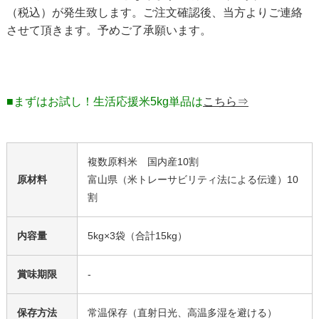
（税込）が発生致します。ご注文確認後、当方よりご連絡
させて頂きます。予めご了承願います。
■まずはお試し！生活応援米5kg単品は
こちら⇒
複数原料米 国内産10割
原材料
富山県（米トレーサビリティ法による伝達）10
割
内容量
5kg×3袋（合計15kg）
賞味期限
-
保存方法
常温保存（直射日光、高温多湿を避ける）