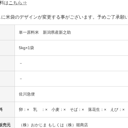
料は
こちら⇒
しに米袋のデザインが変更する事がございます。予めご了承願
単一原料米 新潟県産新之助
5kg×1袋
－
－
佐川急便
料
卵：× 乳 ：× 小麦：× そば：× 落花生：× えび：×
販売元
（株）おかじま もしくは（株）堀商店