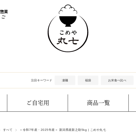
 惣菜
 ご
注目キーワード
凄麺
福袋
お米食べ比べ
ご自宅用
商品一覧
すべて
＜令和7年産・2025年産＞ 新潟県産新之助5kg | こめや丸七