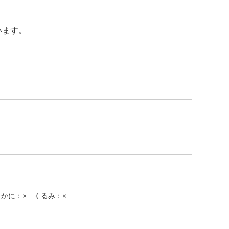
います。
 かに：× くるみ：×