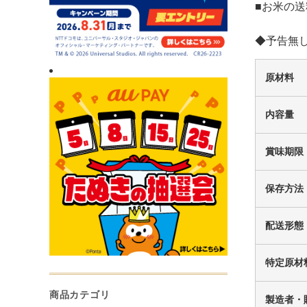
■お米の送
◆予告無
原材料
内容量
賞味期限
保存方法
配送形態
特定原材
商品カテゴリ
製造者・