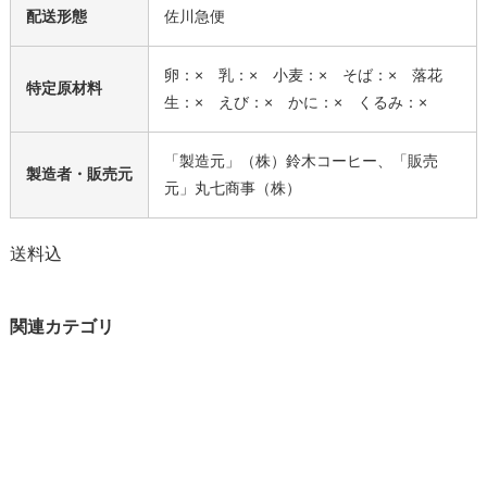
配送形態
佐川急便
卵：× 乳：× 小麦：× そば：× 落花
特定原材料
生：× えび：× かに：× くるみ：×
「製造元」（株）鈴木コーヒー、「販売
製造者・販売元
元」丸七商事（株）
送料込