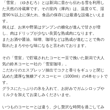
「雪室」（ゆきむろ）とは新潟に昔から伝わる雪を利用し
た天然の冷蔵庫です。その室内（庫内）は、温度０℃、湿
度90％以上に保たれ、食品の保存には最適な設備といえま
す。
例えば、お米や野菜はデンプンの糖化が進んで甘さが増
し、肉はドリップが少ない良質な熟成肉になります。
またお酒や醤油、味噌、珈琲などは熟成が進むことで角の
取れたまろやかな味になると言われております。
その「雪室」で貯蔵されたコーヒー豆で挽いた新潟で大人
気の鈴木コーヒー社の「雪室珈琲」。
こだわりのエスプレッソ抽出でコクと香りをギュッと閉じ
込めた濃厚な無糖アイスコーヒー（1000ml）の4本セットで
す。
グラスにたっぷりの氷を入れて、お好みでガムシロップや
ミルクを加えてお楽しみくださいませ。
いつものコーヒーとは違う、少し贅沢な時間を過ごしてみ