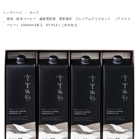
トップページ
すべて
新潟 鈴木コーヒー 越後雪室屋 雪室珈琲 プレミアムアイスセット （アイスコ
ーヒー） 1000ml×4本入 EY-PL4 | こめや丸七