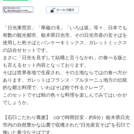
「日光東照宮」「華厳の滝」「いろは坂」等々、日本でも
有数の観光都市、栃木県日光市。その日光市産の玄そばを
使用した乾そばとパンケーキミックス、ガレットミックス
の詰合せセットです。
まさに「日光を見ずして結構と言うなかれ」の食べる版と
も言えるセット内容となっております。
そばは世界各地で生産され、その土地ならではの食べ方が
あります。ガレットはフランス・ブルターニュ地方の伝統
的な郷土料理で、いわばそば粉で作るクレープ。
このセットでそば粉の色々な料理を楽しんでみてはいかが
でしょうか。
【石臼こだわり蕎麦】（ゆで時間目安：約6分）栃木県日光
市内の自然豊かな山麓で収穫された“日光産玄そば”を石臼で
挽いた希少なそばです。