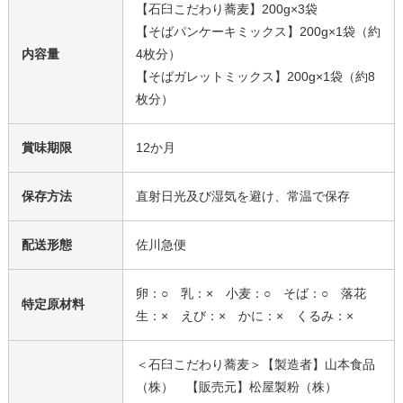
【石臼こだわり蕎麦】200g×3袋
【そばパンケーキミックス】200g×1袋（約
内容量
4枚分）
【そばガレットミックス】200g×1袋（約8
枚分）
賞味期限
12か月
保存方法
直射日光及び湿気を避け、常温で保存
配送形態
佐川急便
卵：○ 乳：× 小麦：○ そば：○ 落花
特定原材料
生：× えび：× かに：× くるみ：×
＜石臼こだわり蕎麦＞【製造者】山本食品
（株） 【販売元】松屋製粉（株）