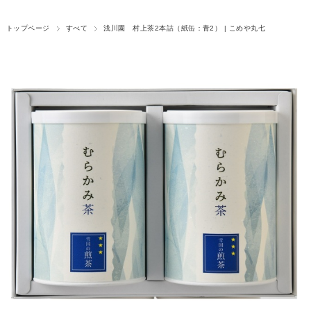
トップページ
すべて
浅川園 村上茶2本詰（紙缶：青2） | こめや丸七