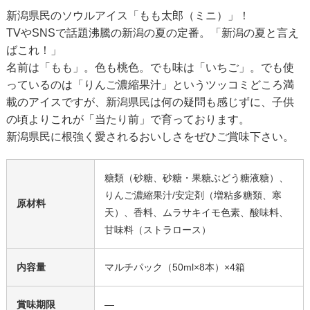
新潟県民のソウルアイス「もも太郎（ミニ）」！
TVやSNSで話題沸騰の新潟の夏の定番。「新潟の夏と言え
ばこれ！」
名前は「もも」。色も桃色。でも味は「いちご」。でも使
っているのは「りんご濃縮果汁」というツッコミどころ満
載のアイスですが、新潟県民は何の疑問も感じずに、子供
の頃よりこれが「当たり前」で育っております。
新潟県民に根強く愛されるおいしさをぜひご賞味下さい。
糖類（砂糖、砂糖・果糖ぶどう糖液糖）、
りんご濃縮果汁/安定剤（増粘多糖類、寒
原材料
天）、香料、ムラサキイモ色素、酸味料、
甘味料（ストラロース）
内容量
マルチパック（50ml×8本）×4箱
賞味期限
―