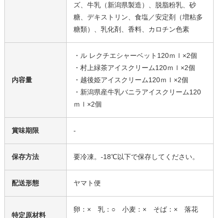
ズ、牛乳（新潟県製造）、脱脂粉乳、砂
糖、デキストリン、食塩／安定剤（増粘多
糖類）、乳化剤、香料、カロチン色素
・ル レクチエシャーベット120ｍｌ×2個
・村上緑茶アイスクリーム120ｍｌ×2個
内容量
・越後姫アイスクリーム120ｍｌ×2個
・新潟県産牛乳バニラアイスクリーム120
ｍｌ×2個
賞味期限
-
保存方法
要冷凍。-18℃以下で保存してください。
配送形態
ヤマト便
卵：× 乳：○ 小麦：× そば：× 落花
特定原材料