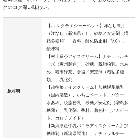
クのコク深い味わい。
【ル レクチエシャーベット】洋なし果汁
（洋なし（新潟県））、砂糖／安定剤（増
粘多糖類）、香料、酸化防止剤（V.C）、
酸味料
【村上緑茶アイスクリーム】ナチュラルチ
ーズ（豪州製造）、砂糖、脱脂粉乳、水あ
め、粉末緑茶、食塩／安定剤（増粘多糖
類）、乳化剤
【越後姫アイスクリーム】加糖脱脂練乳
原材料
（国内製造）、いちごペースト、バター、
水あめ、脱脂粉乳、砂糖／安定剤（増粘多
糖類）、乳化剤、香料、着色料（アカビー
ト、カロチノイド）
【新潟県産牛乳バニラアイスクリーム】加
糖練乳（新潟県製造）、ナチュラルチー