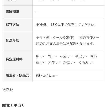
賞味期限
―
保存方法
要冷凍。-18℃以下で保存してください。
ヤマト便（クール冷凍便） ※通常便と一
配送形態
緒のご注文の場合は別配送となります。
卵：× 乳：○ 小麦：× そば：× 落花
特定原材料
生：× えび：× かに：× くるみ：×
製造者・販売元
(株)セイヒョー
送料込