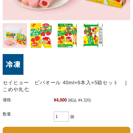
セイヒョー ビバオール 40ml×6本入×5箱セット |
こめや丸七
¥4,000
価格:
(税込 ¥4,320)
数量:
個