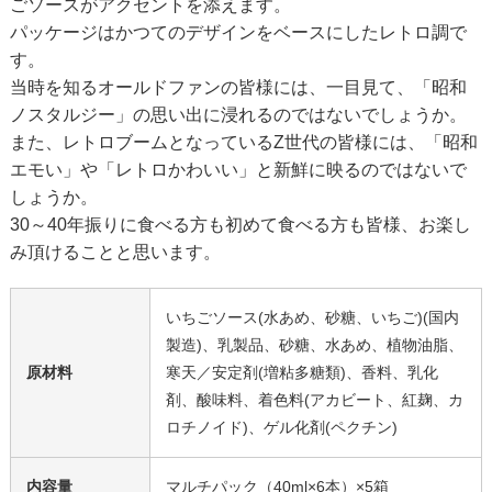
ごソースがアクセントを添えます。
パッケージはかつてのデザインをベースにしたレトロ調で
す。
当時を知るオールドファンの皆様には、一目見て、「昭和
ノスタルジー」の思い出に浸れるのではないでしょうか。
また、レトロブームとなっているZ世代の皆様には、「昭和
エモい」や「レトロかわいい」と新鮮に映るのではないで
しょうか。
30～40年振りに食べる方も初めて食べる方も皆様、お楽し
み頂けることと思います。
いちごソース(水あめ、砂糖、いちご)(国内
製造)、乳製品、砂糖、水あめ、植物油脂、
原材料
寒天／安定剤(増粘多糖類)、香料、乳化
剤、酸味料、着色料(アカビート、紅麹、カ
ロチノイド)、ゲル化剤(ペクチン)
内容量
マルチパック（40ml×6本）×5箱