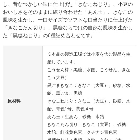
し、昔なつかしい味に仕上げた「きなこねじり」、小豆の
おいしさをそのままに練り合わせた「あん玉」、きなこの
風味を生かし、一口サイズでソフトな口当たりに仕上げた
「きなこたん切り」、黒糖ならではの自然な風味を生かし
た「黒糖ねじり」の6種詰め合わせです。
※本品の製造工場では小麦を含む製品を生
産しています。
こうせん棒：黒糖、水飴、こうせん、きな
こ（大豆）
黒ごまきなこ：きなこ（大豆）、砂糖、水
飴、黒ごま、黒糖
原材料
きなこねじり：きなこ（大豆）、砂糖、水
飴、青色1号、黄色４号
あん玉：生あん、砂糖、水飴
きなこたん切り：きなこ（大豆）、砂糖、
水飴、紅花黄色素、クチナシ青色素
黒糖ねじり：黒糖、水飴、きなこ（大