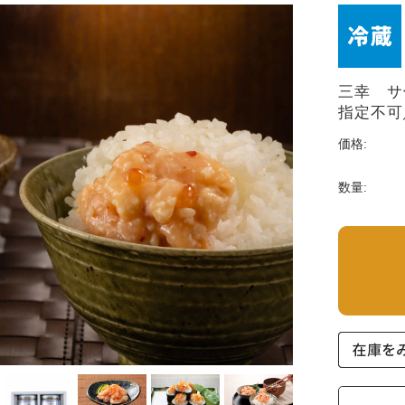
三幸 サ
指定不可
価格:
数量: