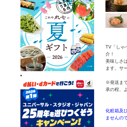
TV「しゃ
介！
美味しさ
ます。サ
※発送ま
承の程、
化粧箱及
ませんの