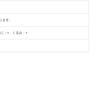
ります。
かに：× くるみ：×