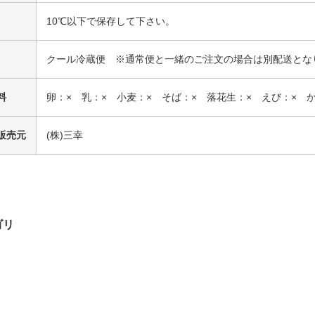
10℃以下で保存して下さい。
クール冷蔵便 ※通常便と一緒のご注文の場合は別配送とな
料
卵：× 乳：× 小麦：× そば：× 落花生：× えび：× 
販売元
(株)三幸