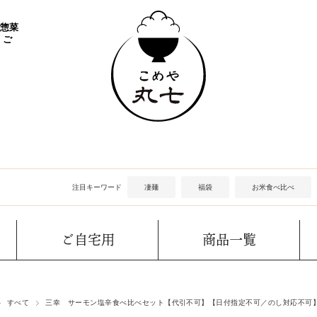
 惣菜
 ご
注目キーワード
凄麺
福袋
お米食べ比べ
ご自宅用
商品一覧
すべて
三幸 サーモン塩辛食べ比べセット【代引不可】【日付指定不可／のし対応不可