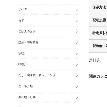
保存方法
すべて
配送形態
お米
ごはんのお供
特定原材
惣菜・即席食品
製造者・
漬物
送料込
味噌汁
だし・調味料・ドレッシング
肉・魚介類
農産物・野菜