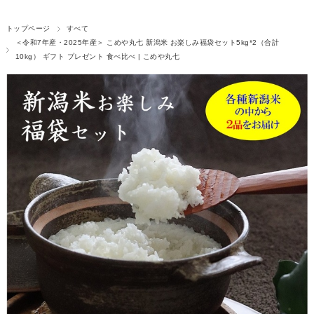
トップページ
すべて
＜令和7年産・2025年産＞ こめや丸七 新潟米 お楽しみ福袋セット5kg*2（合計
10kg） ギフト プレゼント 食べ比べ | こめや丸七