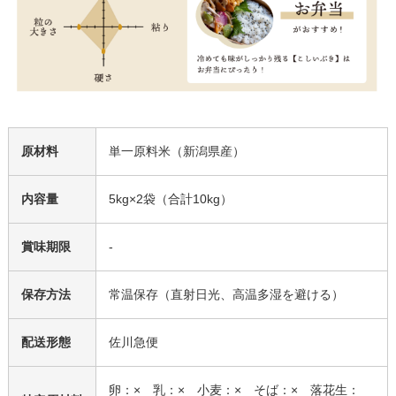
原材料
単一原料米（新潟県産）
内容量
5kg×2袋（合計10kg）
賞味期限
-
保存方法
常温保存（直射日光、高温多湿を避ける）
配送形態
佐川急便
卵：× 乳：× 小麦：× そば：× 落花生：