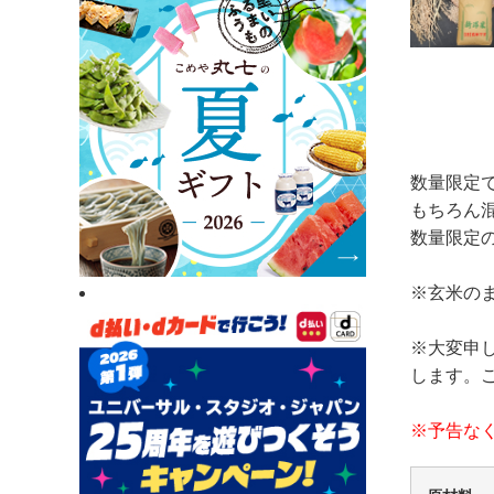
数量限定で
もちろん混
数量限定
※玄米の
※大変申
します。
※予告な