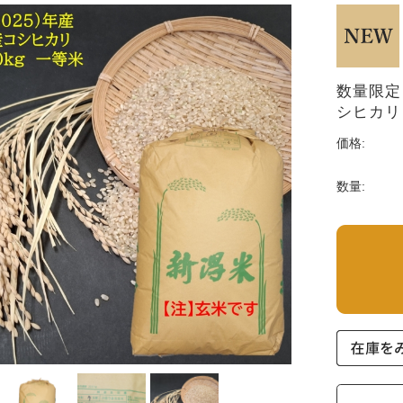
数量限定
シヒカリ
価格:
数量: