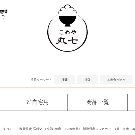
 惣菜
 ご
注目キーワード
凄麺
福袋
お米食べ比べ
ご自宅用
商品一覧
すべて
数量限定 送料込 ＜令和7年産・2025年産＞ 新潟県産コシヒカリ 1等 玄米 30