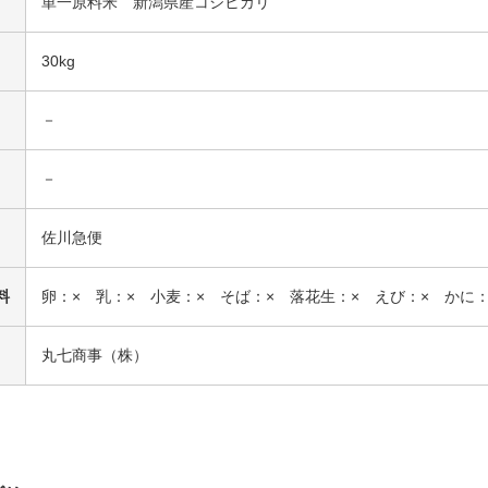
単一原料米 新潟県産コシヒカリ
30kg
－
－
佐川急便
料
卵：× 乳：× 小麦：× そば：× 落花生：× えび：× かに：
丸七商事（株）