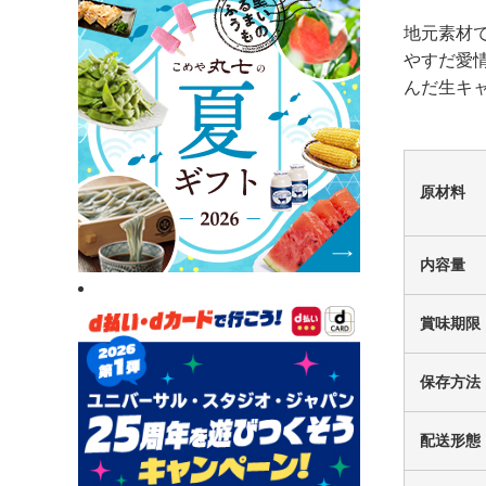
地元素材
やすだ愛
んだ生キ
原材料
内容量
賞味期限
保存方法
配送形態