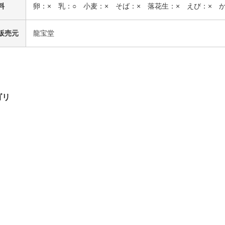
料
卵：× 乳：○ 小麦：× そば：× 落花生：× えび：× 
販売元
龍宝堂