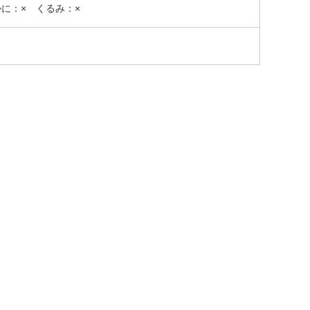
かに：× くるみ：×