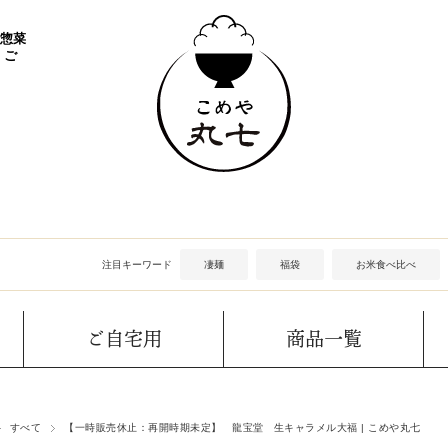
 惣菜
 ご
注目キーワード
凄麺
福袋
お米食べ比べ
ご自宅用
商品一覧
すべて
【一時販売休止：再開時期未定】 龍宝堂 生キャラメル大福 | こめや丸七