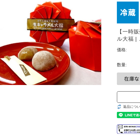
【一時販
ル大福 |
価格:
数量:
返品につ