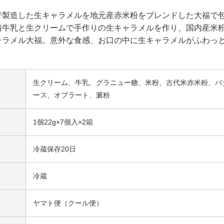
で製造した生キャラメルを地元産赤米粉をブレンドした大福で
情牛乳と生クリームで手作りの生キャラメルを作り、国内産米
ャラメル大福。意外な食感、お口の中に生キャラメルがふわっ
生クリーム、牛乳、グラニュー糖、米粉、古代米赤米粉、バ
ース、オブラート、澱粉
1個22g×7個入×2箱
冷蔵保存20日
冷蔵
ヤマト便（クール便）