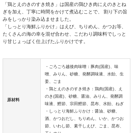
「鶏とえのきのすき焼き」は国産の鶏ひき肉にえのきとね
ぎを加え、丁寧に時間をかけて煮込むことで、 割り下の旨
みをしっかり染み込ませました。
「しっとり海鮮ふりかけ」はえび、ちりめん、かつお等、
たくさんの海の幸を混ぜ合わせ、こだわり調味料でしっと
り甘じょっぱく仕上げたふりかけです。
・ごろごろ越後肉味噌：豚肉(国産)、味
噌、みりん、砂糖、発酵調味液、水飴、生
姜、ごま
・鶏とえのきのすき焼き：鶏肉(国産)、え
のき(国産)、砂糖、醤油、みりん、発酵調
原材料
味液、鰹節、宗田鰹節、昆布、水飴、ねぎ
・しっとり海鮮ふりかけ：醤油、砂糖、
酒、かつおだし、ちりめん、いか、かつお
節、いわし節、素干しえび、ごま、昆布、