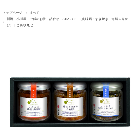
トップページ
すべて
新潟 小川屋 ご飯のお供 詰合せ SHA270 （肉味噌・すき焼き・海鮮ふりか
け） | こめや丸七