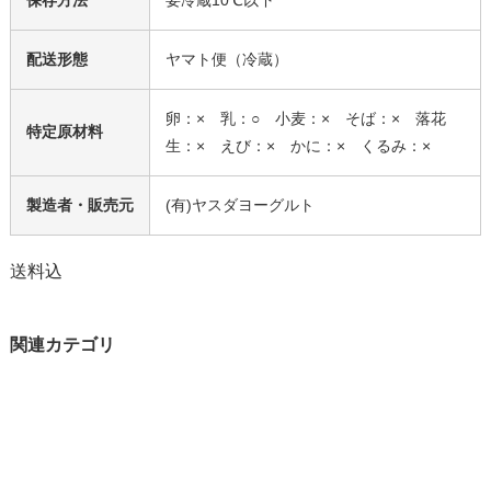
保存方法
要冷蔵10℃以下
配送形態
ヤマト便（冷蔵）
卵：× 乳：○ 小麦：× そば：× 落花
特定原材料
生：× えび：× かに：× くるみ：×
製造者・販売元
(有)ヤスダヨーグルト
送料込