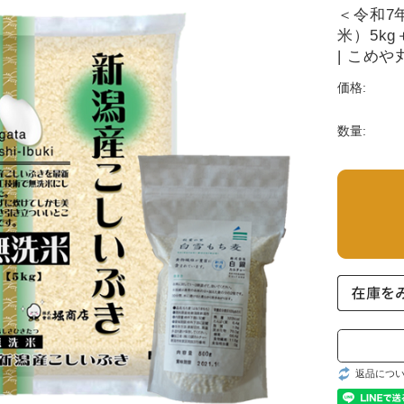
＜令和7
米）5k
| こめや
価格:
数量:
返品につ