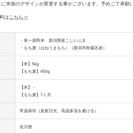
しに米袋のデザインが変更する事がございます。予めご了承願
料は
こちら⇒
・単一原料米 新潟県産こしいぶき
・もち麦（はねうまもち）（新潟市秋葉区産）
【米】5kg
【もち麦】450g
【米】－
【もち麦】7ヶ月
常温保存（直射日光、高温多湿を避ける）
佐川便