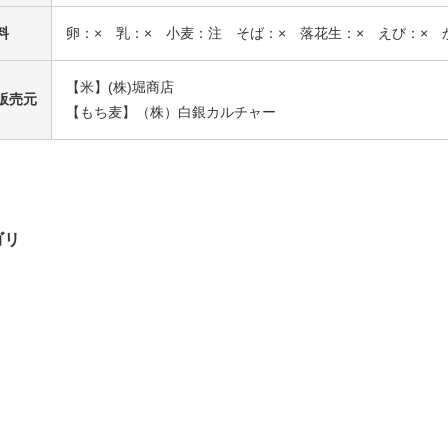
料
卵：× 乳：× 小麦：注 そば：× 落花生：× えび：× 
【米】(株)堀商店
販売元
【もち麦】（株）白銀カルチャー