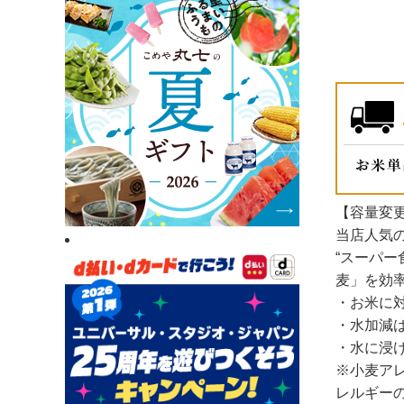
【容量変更
当店人気
“スーパ
麦」を効
・お米に
・水加減
・水に浸
※小麦ア
レルギー