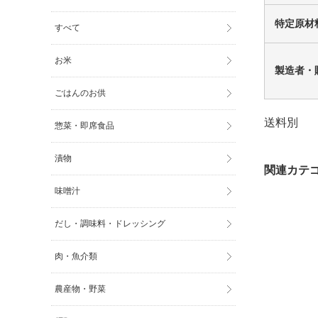
特定原材
すべて
お米
製造者・
ごはんのお供
送料別
惣菜・即席食品
漬物
味噌汁
だし・調味料・ドレッシング
肉・魚介類
農産物・野菜