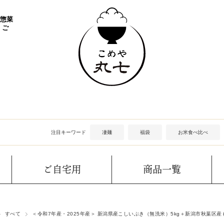
 惣菜
 ご
注目キーワード
凄麺
福袋
お米食べ比べ
ご自宅用
商品一覧
すべて
＜令和7年産・2025年産＞ 新潟県産こしいぶき（無洗米）5kg＋新潟市秋葉区産も