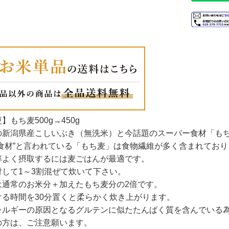
】もち麦500g→450g
の新潟県産こしいぶき（無洗米）と今話題のスーパー食材「も
ー食材”と言われている「もち麦」は食物繊維が多く含まれてお
率よく摂取するには麦ごはんが最適です。
対して1～3割混ぜて炊いて下さい。
は通常のお米分＋加えたもち麦分の2倍です。
ける時間を30分置くと柔らかく炊き上がります。
レルギーの原因となるグルテンに似たたんぱく質を含んでいる
の方は、ご注意願います。