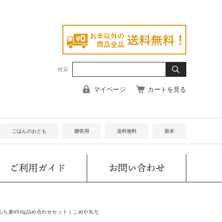
検索
マイページ
カートを見る
ごはんのおとも
贈答用
送料無料
新米
ご利用ガイド
お問い合わせ
ち麦450g詰め合わせセット | こめや丸七