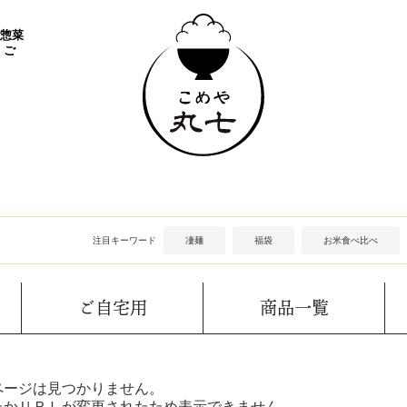
 惣菜
 ご
注目キーワード
凄麺
福袋
お米食べ比べ
ご自宅用
商品一覧
ページは見つかりません。
たかＵＲＬが変更されたため表示できません。