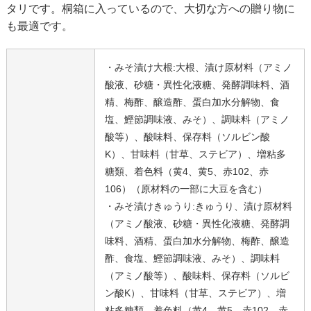
タリです。桐箱に入っているので、大切な方への贈り物に
も最適です。
・みそ漬け大根:大根、漬け原材料（アミノ
酸液、砂糖・異性化液糖、発酵調味料、酒
精、梅酢、醸造酢、蛋白加水分解物、食
塩、鰹節調味液、みそ）、調味料（アミノ
酸等）、酸味料、保存料（ソルビン酸
K）、甘味料（甘草、ステビア）、増粘多
糖類、着色料（黄4、黄5、赤102、赤
106）（原材料の一部に大豆を含む）
・みそ漬けきゅうり:きゅうり、漬け原材料
（アミノ酸液、砂糖・異性化液糖、発酵調
味料、酒精、蛋白加水分解物、梅酢、醸造
酢、食塩、鰹節調味液、みそ）、調味料
（アミノ酸等）、酸味料、保存料（ソルビ
ン酸K）、甘味料（甘草、ステビア）、増
粘多糖類、着色料（黄4、黄5、赤102、赤