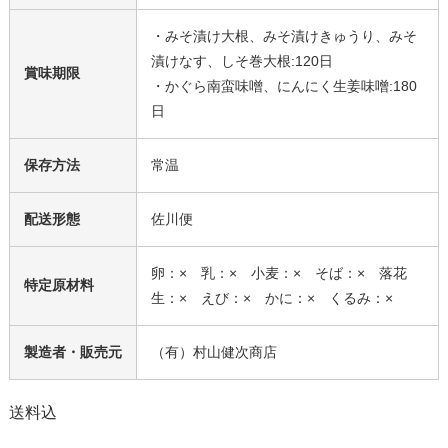
・みそ漬け大根、みそ漬けきゅうり、みそ
漬けなす、しそ巻大根:120日
賞味期限
・かぐら南蛮味噌、にんにく生姜味噌:180
日
保存方法
常温
配送形態
佐川便
卵：× 乳：× 小麦：× そば：× 落花
特定原材料
生：× えび：× かに：× くるみ：×
製造者・販売元
（有）村山健次商店
送料込