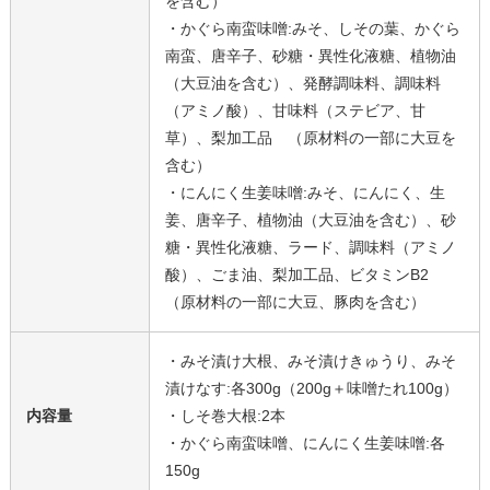
を含む）
・かぐら南蛮味噌:みそ、しその葉、かぐら
南蛮、唐辛子、砂糖・異性化液糖、植物油
（大豆油を含む）、発酵調味料、調味料
（アミノ酸）、甘味料（ステビア、甘
草）、梨加工品 （原材料の一部に大豆を
含む）
・にんにく生姜味噌:みそ、にんにく、生
姜、唐辛子、植物油（大豆油を含む）、砂
糖・異性化液糖、ラード、調味料（アミノ
酸）、ごま油、梨加工品、ビタミンB2
（原材料の一部に大豆、豚肉を含む）
・みそ漬け大根、みそ漬けきゅうり、みそ
漬けなす:各300g（200g＋味噌たれ100g）
内容量
・しそ巻大根:2本
・かぐら南蛮味噌、にんにく生姜味噌:各
150g