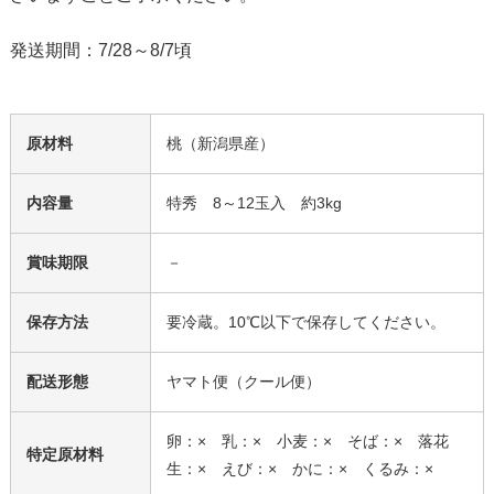
発送期間：7/28～8/7頃
原材料
桃（新潟県産）
内容量
特秀 8～12玉入 約3kg
賞味期限
－
保存方法
要冷蔵。10℃以下で保存してください。
配送形態
ヤマト便（クール便）
卵：× 乳：× 小麦：× そば：× 落花
特定原材料
生：× えび：× かに：× くるみ：×