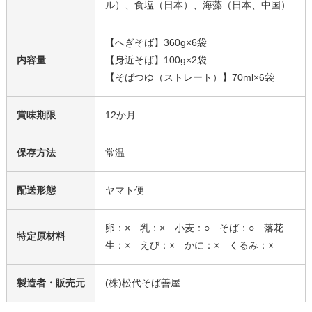
ル）、食塩（日本）、海藻（日本、中国）
【へぎそば】360g×6袋
内容量
【身近そば】100g×2袋
【そばつゆ（ストレート）】70ml×6袋
賞味期限
12か月
保存方法
常温
配送形態
ヤマト便
卵：× 乳：× 小麦：○ そば：○ 落花
特定原材料
生：× えび：× かに：× くるみ：×
製造者・販売元
(株)松代そば善屋