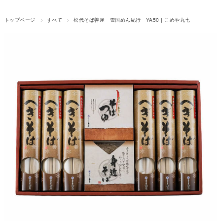
トップページ
すべて
松代そば善屋 雪国めん紀行 YA50 | こめや丸七