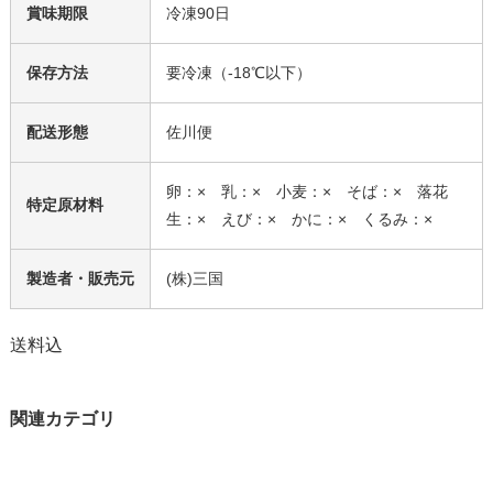
賞味期限
冷凍90日
保存方法
要冷凍（-18℃以下）
配送形態
佐川便
卵：× 乳：× 小麦：× そば：× 落花
特定原材料
生：× えび：× かに：× くるみ：×
製造者・販売元
(株)三国
送料込