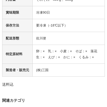
賞味期限
冷凍90日
保存方法
要冷凍（-18℃以下）
配送形態
佐川便
卵：× 乳：× 小麦：× そば：× 落花
特定原材料
生：× えび：× かに：× くるみ：×
製造者・販売元
(株)三国
送料込