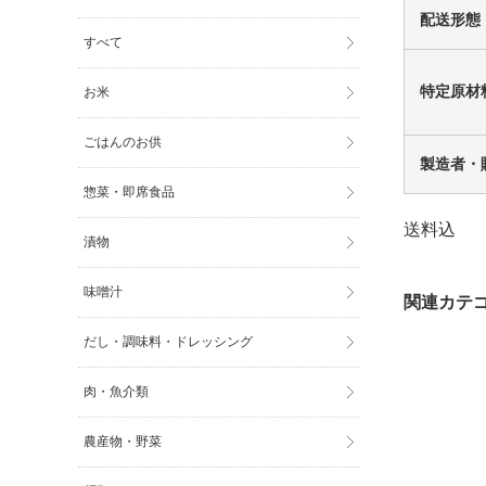
配送形態
すべて
特定原材
お米
ごはんのお供
製造者・
惣菜・即席食品
送料込
漬物
味噌汁
だし・調味料・ドレッシング
肉・魚介類
農産物・野菜