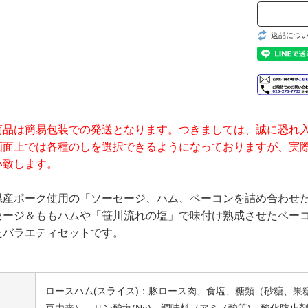
返品につ
商品は簡易包装での発送となります。つきましては、誠に恐れ
画面上では各種のしを選択できるようになっておりますが、実
い致します。
県産ポーク使用の「ソーセージ、ハム、ベーコンを詰め合わせた
セージ＆ももハムや「笹川流れの塩」で味付け熟成させたベー
たバラエティセットです。
ロースハム(スライス)：豚ロース肉、食塩、糖類（砂糖、
豆由来）、リン酸塩(Na)、調味料（アミノ酸等)、酸化防止