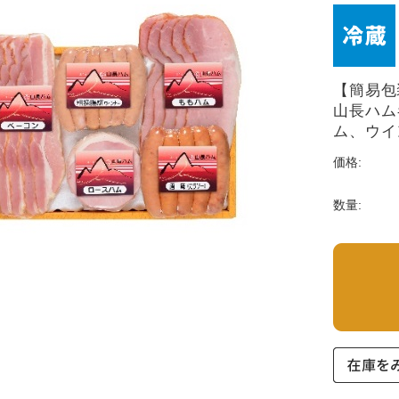
【簡易包
山長ハム
ム、ウイ
価格:
数量: