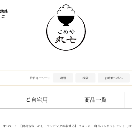
 惣菜
 ご
注目キーワード
凄麺
福袋
お米食べ比べ
ご自宅用
商品一覧
すべて
【簡易包装：のし・ラッピング等非対応】 ＹＡ－８ 山長ハムギフトセット（ロー