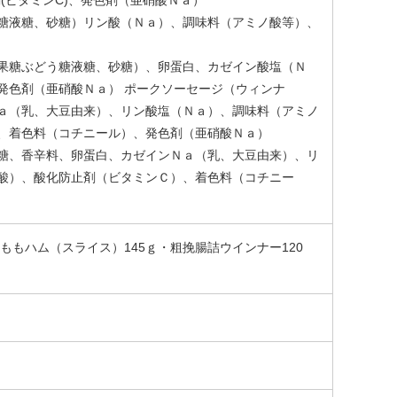
糖液糖、砂糖）リン酸（Ｎａ）、調味料（アミノ酸等）、
（果糖ぶどう糖液糖、砂糖）、卵蛋白、カゼイン酸塩（Ｎ
発色剤（亜硝酸Ｎａ） ポークソーセージ（ウィンナ
ａ（乳、大豆由来）、リン酸塩（Ｎａ）、調味料（アミノ
、着色料（コチニール）、発色剤（亜硝酸Ｎａ）
糖、香辛料、卵蛋白、カゼインＮａ（乳、大豆由来）、リ
酸）、酸化防止剤（ビタミンＣ）、着色料（コチニー
ももハム（スライス）145ｇ・粗挽腸詰ウインナー120