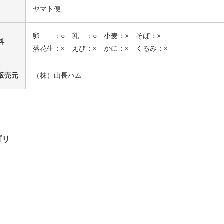
ヤマト便
卵 ：○ 乳 ：○ 小麦：× そば：×
料
落花生：× えび：× かに：× くるみ：×
販売元
（株）山長ハム