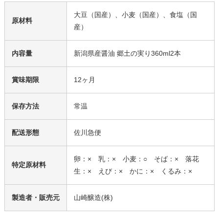
大豆（国産）、小麦（国産）、食塩（国
原材料
産）
内容量
新潟県産醤油 郷土の実り360ml2本
賞味期限
12ヶ月
保存方法
常温
配送形態
佐川急便
卵：× 乳：× 小麦：○ そば：× 落花
特定原材料
生：× えび：× かに：× くるみ：×
製造者・販売元
山崎醸造(株)