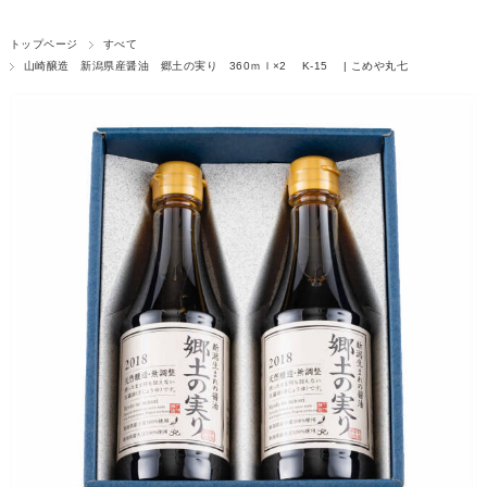
トップページ
すべて
山崎醸造 新潟県産醤油 郷土の実り 360ｍｌ×2 K-15 | こめや丸七