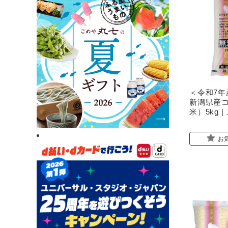
＜令和7年
新潟県産
米）5kg 
お