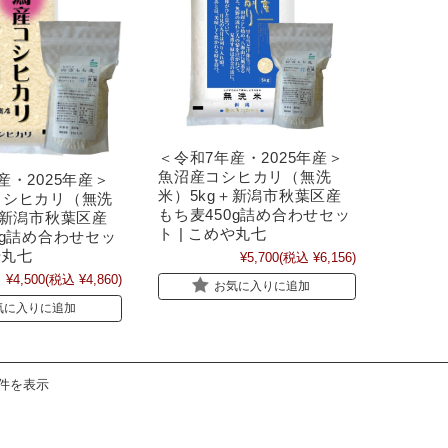
＜令和7年産・2025年産＞
魚沼産コシヒカリ（無洗
産・2025年産＞
米）5kg＋新潟市秋葉区産
コシヒカリ（無洗
もち麦450g詰め合わせセッ
＋新潟市秋葉区産
ト | こめや丸七
0g詰め合わせセッ
や丸七
¥5,700
(税込 ¥6,156)
¥4,500
(税込 ¥4,860)
お気に入りに追加
気に入りに追加
6件を表示