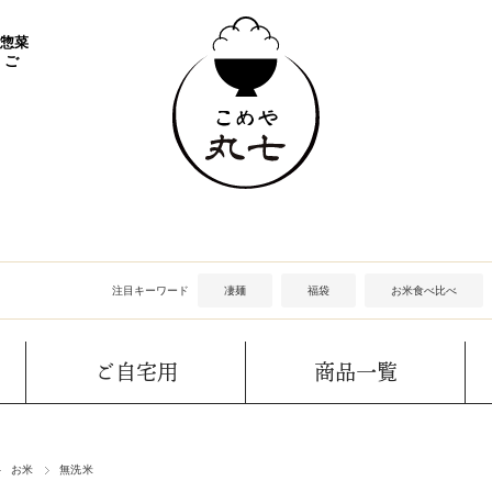
 惣菜
 ご
注目キーワード
凄麺
福袋
お米食べ比べ
ご自宅用
商品一覧
お米
無洗米