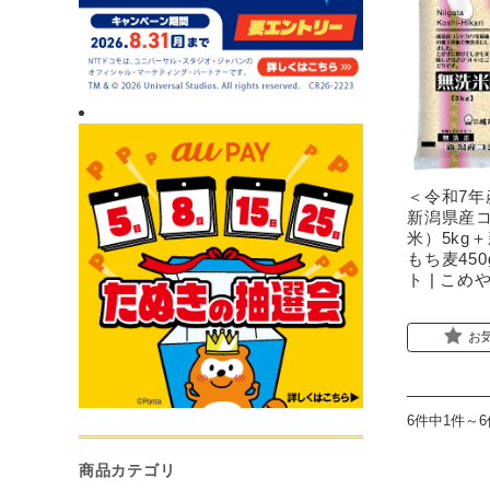
＜令和7年
新潟県産
米）5kg
もち麦45
ト | こめ
お
6件中1件～
商品カテゴリ