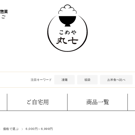
 惣菜
 ご
注目キーワード
凄麺
福袋
お米食べ比べ
ご自宅用
商品一覧
価格で選ぶ
6,000円～6,999円