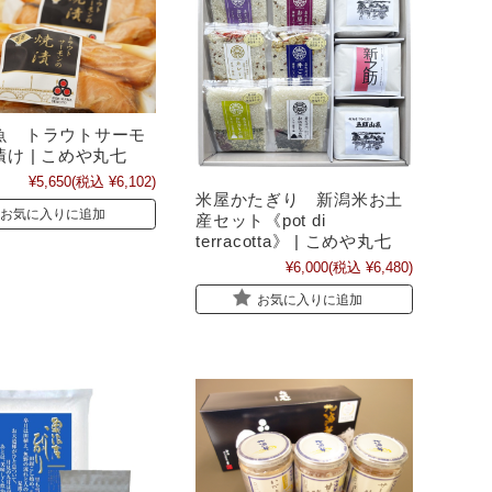
魚 トラウトサーモ
け | こめや丸七
¥5,650
(税込 ¥6,102)
米屋かたぎり 新潟米お土
お気に入りに追加
産セット《pot di
terracotta》 | こめや丸七
¥6,000
(税込 ¥6,480)
お気に入りに追加