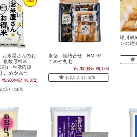
堀川鮮
ンの焼漬
 お米屋さんのお
永徳 鮭詰合せ NM-04 |
kg 複数原料米
こめや丸七
0割） 生活応援
¥5,700
(税込 ¥6,156)
| こめや丸七
お気に入りに追加
¥5,900
(税込 ¥6,372)
気に入りに追加