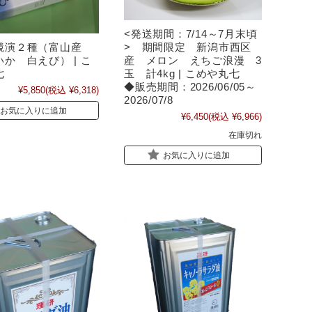
<発送期間：7/14～7月末頃
競演２種（富山産
> 期間限定 新潟市西区
か 白えび） | こ
産 メロン えちご浪漫 3
七
玉 計4kg | こめや丸七
◆販売期間：2026/06/05～
¥5,850
(税込 ¥6,318)
2026/07/8
お気に入りに追加
¥6,450
(税込 ¥6,966)
在庫切れ
お気に入りに追加