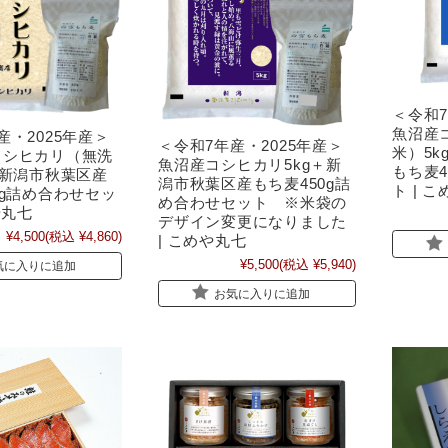
＜令和7
魚沼産
産・2025年産＞
＜令和7年産・2025年産＞
米）5
コシヒカリ（無洗
魚沼産コシヒカリ5kg＋新
もち麦4
＋新潟市秋葉区産
潟市秋葉区産もち麦450g詰
ト | 
0g詰め合わせセッ
め合わせセット ※米袋の
や丸七
デザイン変更になりました
¥4,500
(税込 ¥4,860)
| こめや丸七
¥5,500
(税込 ¥5,940)
気に入りに追加
お気に入りに追加