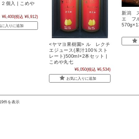
２個入 | こめや
新潟 
¥6,400
(税込 ¥6,912)
エ フ
570g×
気に入りに追加
<ヤマヨ果樹園> ル レクチ
エジュース(果汁100％スト
レート)500ml×2本セット |
こめや丸七
¥6,050
(税込 ¥6,534)
お気に入りに追加
19件を表示