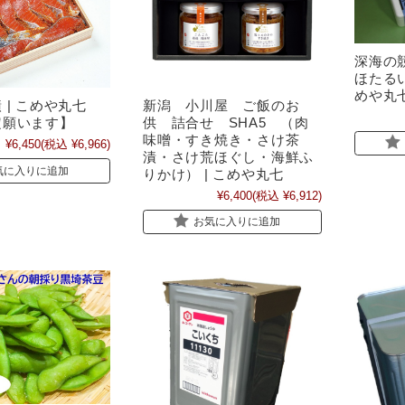
深海の
ほたるい
めや丸
新潟 小川屋 ご飯のお
 | こめや丸七
供 詰合せ SHA5 （肉
定願います】
味噌・すき焼き・さけ茶
¥6,450
(税込 ¥6,966)
漬・さけ荒ほぐし・海鮮ふ
気に入りに追加
りかけ） | こめや丸七
¥6,400
(税込 ¥6,912)
お気に入りに追加