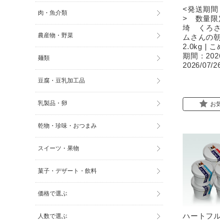
<発送期間：
肉・魚介類
> 数量
埼 くろ
農産物・野菜
ムさんの
2.0kg 
期間：2026
麺類
2026/07/2
豆腐・豆乳加工品
乳製品・卵
お
乾物・珍味・おつまみ
スイーツ・果物
菓子・デザート・飲料
価格で選ぶ
ハートフ
人数で選ぶ