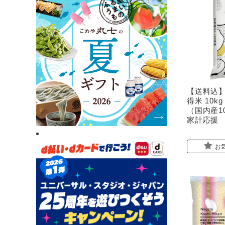
【送料込】
得米 10
（国内産1
家計応援 
お