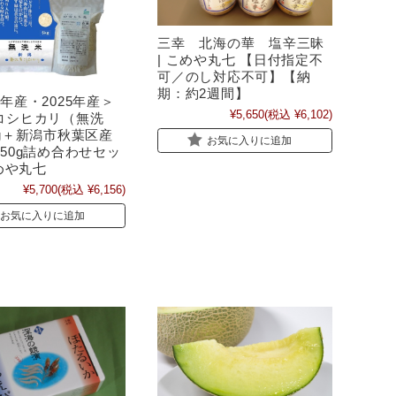
三幸 北海の華 塩辛三昧
| こめや丸七 【日付指定不
可／のし対応不可】【納
期：約2週間】
年産・2025年産＞
¥5,650
(税込 ¥6,102)
コシヒカリ（無洗
kg＋新潟市秋葉区産
お気に入りに追加
50g詰め合わせセッ
こめや丸七
¥5,700
(税込 ¥6,156)
お気に入りに追加