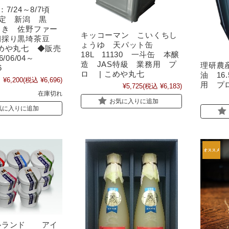
7/24～8/7頃
限定 新潟 黒
さき 佐野ファー
キッコーマン こいくちし
朝採り黒埼茶豆
ょうゆ 天パット缶
| こめや丸七 ◆販売
18L 11130 一斗缶 本醸
/06/04～
造 JAS特級 業務用 プ
理研農
6
ロ | こめや丸七
油 16
¥6,200
(税込 ¥6,696)
用 プ
¥5,725
(税込 ¥6,183)
在庫切れ
お気に入りに追加
気に入りに追加
ルランド アイ