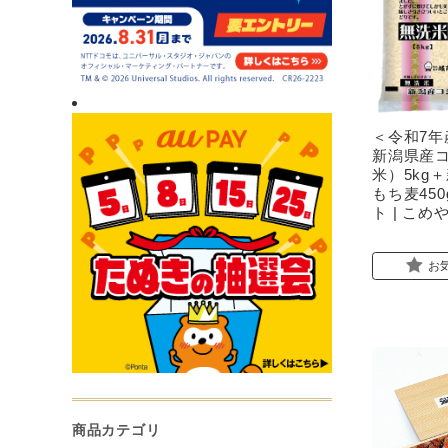
＜令和7年
新潟県産
米）5kg
もち麦45
ト | こめ
お
商品カテゴリ