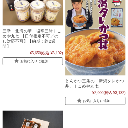
三幸 北海の華 塩辛三昧 | こ
めや丸七 【日付指定不可／の
し対応不可】【納期：約2週
間】
¥5,650
(税込 ¥6,102)
お気に入りに追加
とんかつ三条の「新潟タレかつ
丼」 | こめや丸七
¥2,900
(税込 ¥3,132)
お気に入りに追加