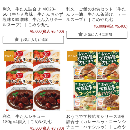
利久 牛たん詰合せ MC23-
利久 ご飯のお供セット（牛た
50（牛たん塩味、牛たんおかず
んラー油、牛たん茶漬け、テー
塩味＆味噌味、牛たん入りテー
ルスープ） | こめや丸七
ルスープ） | こめや丸七
¥5,000
(税込 ¥5,400)
¥5,000
(税込 ¥5,400)
お気に入りに追加
お気に入りに追加
利久 牛たんシチュー
おうちで学校給食シリーズ3種
180g×4個入 | こめや丸七
詰合せ（カレールゥ・コーンシ
チュー・ハヤシルゥ） | こめや
¥3,500
(税込 ¥3,780)