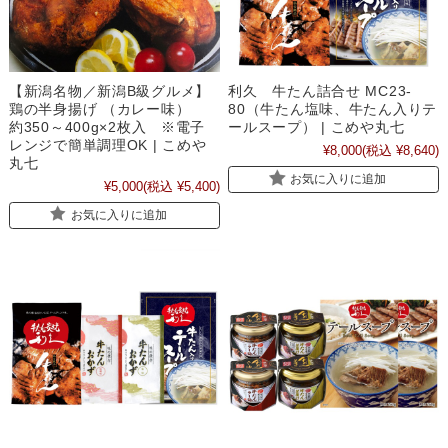
【新潟名物／新潟B級グルメ】
利久 牛たん詰合せ MC23-
鶏の半身揚げ （カレー味）
80（牛たん塩味、牛たん入りテ
約350～400g×2枚入 ※電子
ールスープ） | こめや丸七
レンジで簡単調理OK | こめや
¥8,000
(税込 ¥8,640)
丸七
お気に入りに追加
¥5,000
(税込 ¥5,400)
お気に入りに追加