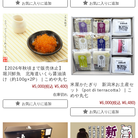
お気に入りに追加
お気に入りに追加
【2026年秋頃まで販売休止】
堀川鮮魚 北海道いくら醤油漬
け（約100g×2P） | こめや丸七
米屋かたぎり 新潟米お土産セ
¥5,000
(税込 ¥5,400)
ット《pot di terracotta》 | こ
在庫切れ
めや丸七
¥6,000
(税込 ¥6,480)
お気に入りに追加
お気に入りに追加