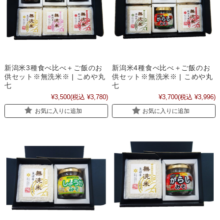
新潟米3種食べ比べ＋ご飯のお
新潟米4種食べ比べ＋ご飯のお
供セット※無洗米※ | こめや丸
供セット※無洗米※ | こめや丸
七
七
¥3,500
(税込 ¥3,780)
¥3,700
(税込 ¥3,996)
お気に入りに追加
お気に入りに追加