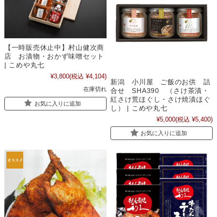
【一時販売休止中】村山健次商
店 お漬物・おかず味噌セット
| こめや丸七
¥3,800
(税込 ¥4,104)
新潟 小川屋 ご飯のお供 詰
在庫切れ
合せ SHA390 （さけ茶漬・
紅さけ荒ほぐし・さけ焼漬ほぐ
お気に入りに追加
し） | こめや丸七
¥5,000
(税込 ¥5,400)
お気に入りに追加