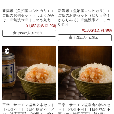
新潟米（魚沼産コシヒカリ）＋
新潟米（魚沼産コシヒカリ）＋
ご飯のお供セット（しょうがみ
ご飯のお供セット（ピリッ辛！
そ）※無洗米※ | こめや丸七
からしみそ）※無洗米※ | こめ
や丸七
¥1,850
(税込 ¥1,998)
¥1,850
(税込 ¥1,998)
お気に入りに追加
お気に入りに追加
三幸 サーモン塩辛食べ比べセ
三幸 サーモン塩辛２本セット
ット【代引不可】【日付指定不
【代引不可】【日付指定不可／
可／のし対応不可】【納期：
のし対応不可】【納期：（約2