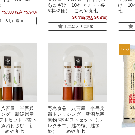
七
あまざけ 10本セット（各
け 10
5本×2種） | こめや丸七
七
¥5,500
(税込 ¥5,940)
¥5,000
(税込 ¥5,400)
気に入りに追加
お気に入りに追加
 八百屋 半吾兵
野島食品 八百屋 半吾兵
シング 新潟県産
衛ドレッシング 新潟県産
ギフトセット（雪下
果物3本ギフトセット（ル
、魚沼わさび、新
レクチエ、越の梅、越後
| こめや丸七
姫） | こめや丸七