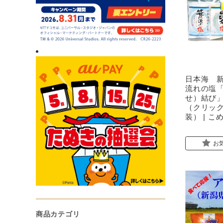
日本海 
流れの塩
せ）結び」
（クリッ
装） | こ
お
商品カテゴリ