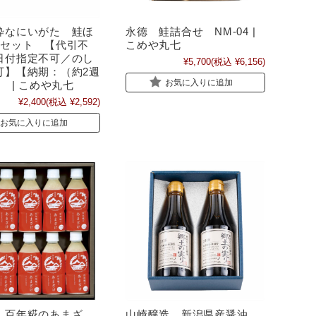
粋なにいがた 鮭ほ
永徳 鮭詰合せ NM-04 |
本セット 【代引不
こめや丸七
日付指定不可／のし
¥5,700
(税込 ¥6,156)
可】【納期：（約2週
お気に入りに追加
 | こめや丸七
¥2,400
(税込 ¥2,592)
お気に入りに追加
 百年糀のあまざ
山崎醸造 新潟県産醤油