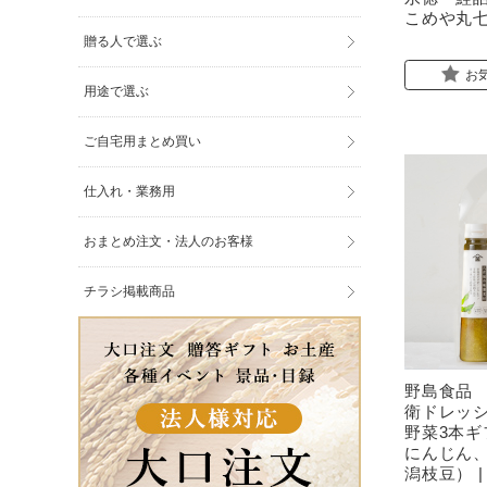
こめや丸
贈る人で選ぶ
お
用途で選ぶ
ご自宅用まとめ買い
仕入れ・業務用
おまとめ注文・法人のお客様
チラシ掲載商品
野島食品
衛ドレッ
野菜3本
にんじん
潟枝豆） 