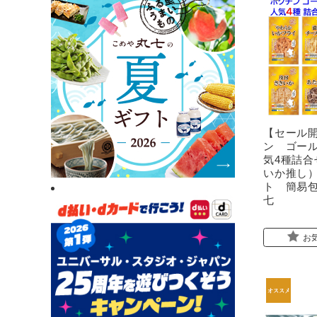
【セール
ン ゴー
気4種詰合
いか推し
ト 簡易包
七
お