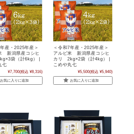
年産・2025年産＞
＜令和7年産・2025年産＞
米 新潟県産コシヒ
アルビ米 新潟県産コシヒ
kg×3袋（計6kg） |
カリ 2kg×2袋（計4kg） |
丸七
こめや丸七
¥7,700
(税込 ¥8,316)
¥5,500
(税込 ¥5,940)
お気に入りに追加
お気に入りに追加