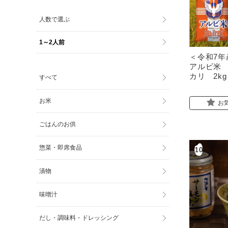
人数で選ぶ
1～2人前
＜令和7年
アルビ米
カリ 2kg
すべて
お米
お
ごはんのお供
惣菜・即席食品
漬物
味噌汁
だし・調味料・ドレッシング