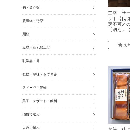
肉・魚介類
三幸 サ
ット【代
農産物・野菜
定不可／
【納期：（
麺類
お
豆腐・豆乳加工品
乳製品・卵
乾物・珍味・おつまみ
スイーツ・果物
菓子・デザート・飲料
価格で選ぶ
人数で選ぶ
永徳 鮭詰合