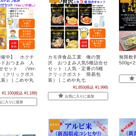
開催中】 ホクチ
カモ井食品工業 俺の贅
無限軟
ルドおつまみ 人
沢 おつまみ人気5種詰合せ
500g×
せセット （Ver.
セット（人気・定番の5種
）（クリックポス
クリックポスト 簡易包
装） | こめや丸
装） | こめや丸七
¥1,850
(税込 ¥1,998)
¥1,100
(税込 ¥1,188)
お気に入りに追加
気に入りに追加