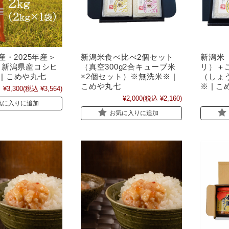
産・2025年産＞
新潟米食べ比べ2個セット
新潟米
 新潟県産コシヒ
（真空300g2合キューブ米
リ）＋
 | こめや丸七
×2個セット）※無洗米※ |
（しょ
こめや丸七
※ | 
¥3,300
(税込 ¥3,564)
¥2,000
(税込 ¥2,160)
気に入りに追加
お気に入りに追加