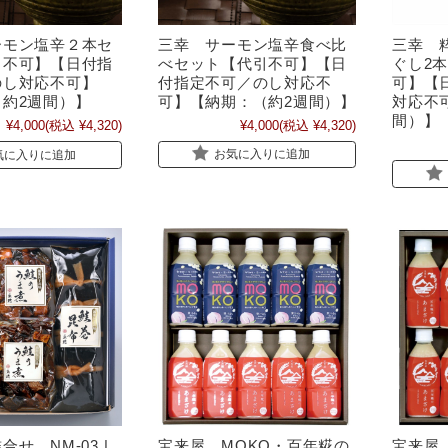
三幸 サーモン塩辛食べ比
ーモン塩辛２本セ
三幸 
べセット【代引不可】【日
引不可】【日付指
ぐし2
付指定不可／のし対応不
のし対応不可】
可】【
可】【納期：（約2週間）】
約2週間）】
対応不
間）】
¥4,000
(税込 ¥4,320)
¥4,000
(税込 ¥4,320)
お気に入りに追加
気に入りに追加
せ NM-03 |
宝来屋 MOKO・百年糀の
宝来屋