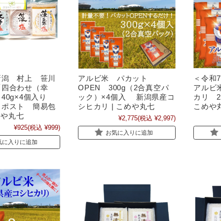
新潟 村上 笹川
アルビ米 パカット
＜令和7
「四合わせ（幸
OPEN 300g（2合真空パ
アルビ
40g×4個入り
ック）×4個入 新潟県産コ
カリ 2
クポスト 簡易包
シヒカリ | こめや丸七
こめや
めや丸七
¥2,775
(税込 ¥2,997)
¥925
(税込 ¥999)
お気に入りに追加
気に入りに追加