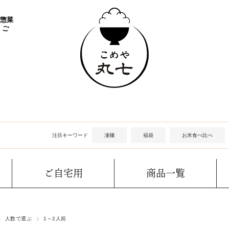
 惣菜
 ご
注目キーワード
凄麺
福袋
お米食べ比べ
ご自宅用
商品一覧
人数で選ぶ
1～2人前